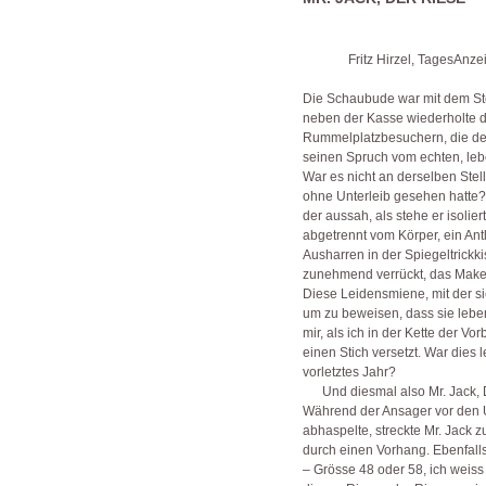
Fritz Hirzel, TagesAnzeiger,
Die Schaubude war mit dem St
neben der Kasse wiederholte 
Rummelplatzbesuchern, die de
seinen Spruch vom echten, l
War es nicht an derselben Ste
ohne Unterleib gesehen hatte?
der aussah, als stehe er isolie
abgetrennt vom Körper, ein Antl
Ausharren in der Spiegeltrickk
zunehmend verrückt, das Make
Diese Leidensmiene, mit der 
um zu beweisen, dass sie leben
mir, als ich in der Kette der V
einen Stich versetzt. War dies 
vorletztes Jahr?
Und diesmal also Mr. Jack, 
Während der Ansager vor den 
abhaspelte, streckte Mr. Jack
durch einen Vorhang. Ebenfal
– Grösse 48 oder 58, ich weiss n