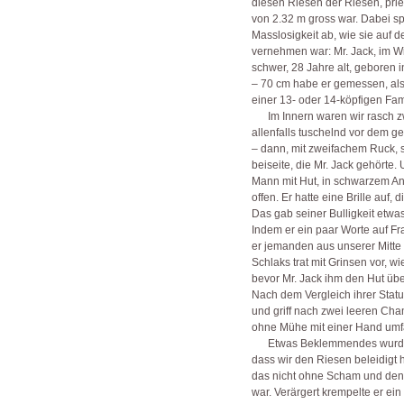
diesen Riesen der Riesen, pries
von 2.32 m gross war. Dabei sp
Masslosigkeit ab, wie sie auf d
vernehmen war: Mr. Jack, im Win
schwer, 28 Jahre alt, geboren 
– 70 cm habe er gemessen, als
einer 13- oder 14-köpfigen Fam
Im Innern waren wir rasch zwe
allenfalls tuschelnd vor dem 
– dann, mit zweifachem Ruck, 
beiseite, die Mr. Jack gehörte.
Mann mit Hut, in schwarzem A
offen. Er hatte eine Brille auf,
Das gab seiner Bulligkeit etwa
Indem er ein paar Worte auf Fr
er jemanden aus unserer Mitte 
Schlaks trat mit Grinsen vor, w
bevor Mr. Jack ihm den Hut übe
Nach dem Vergleich ihrer Statu
und griff nach zwei leeren Cha
ohne Mühe mit einer Hand umf
Etwas Beklemmendes wurde s
dass wir den Riesen beleidigt 
das nicht ohne Scham und denn
war. Verärgert krempelte er ei