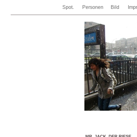
Spot.
Personen
Bild
Imp
MR. JACK, DER RIESE