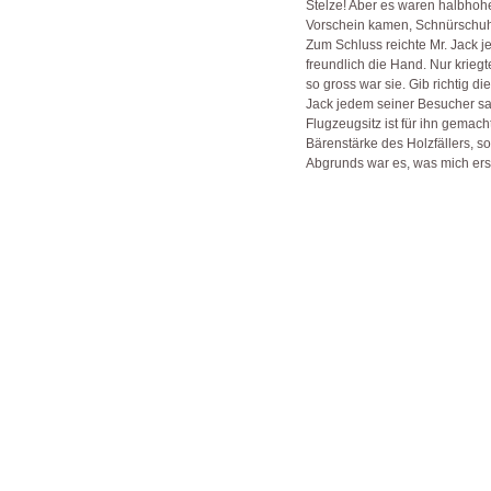
Stelze! Aber es waren halbhoh
Vorschein kamen, Schnürschuhe
Zum Schluss reichte Mr. Jack 
freundlich die Hand. Nur kriegte
so gross war sie. Gib richtig d
Jack jedem seiner Besucher sag
Flugzeugsitz ist für ihn gemacht
Bärenstärke des Holzfällers, 
Abgrunds war es, was mich ers