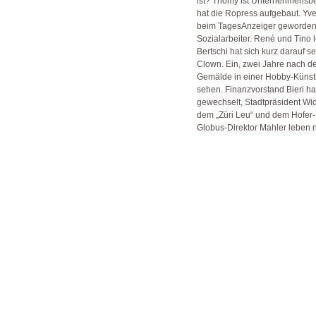
ist? Thomy ist Unternehmensbe
hat die Ropress aufgebaut. Yve
beim TagesAnzeiger geworden,
Sozialarbeiter. René und Tino l
Bertschi hat sich kurz darauf sel
Clown. Ein, zwei Jahre nach d
Gemälde in einer Hobby-Künstl
sehen. Finanzvorstand Bieri ha
gewechselt, Stadtpräsident Wi
dem „Züri Leu“ und dem Hofer-
Globus-Direktor Mahler leben n