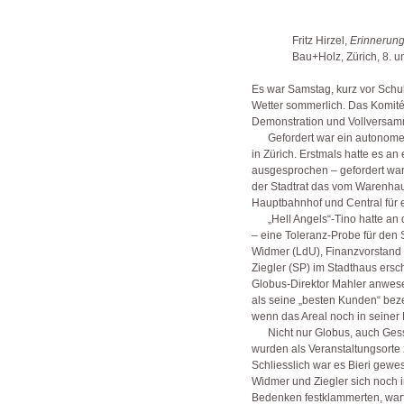
Fritz Hirzel,
Erinnerung
Bau+Holz, Zürich, 8. und 
Es war Samstag, kurz vor Schu
Wetter sommerlich. Das Komitée
Demonstration und Vollversamm
Gefordert war ein autonomes
in Zürich. Erstmals hatte es an
ausgesprochen – gefordert war 
der Stadtrat das vom Warenha
Hauptbahnhof und Central für e
„Hell Angels“-Tino hatte an
– eine Toleranz-Probe für den S
Widmer (LdU), Finanzvorstand 
Ziegler (SP) im Stadthaus ersc
Globus-Direktor Mahler anwese
als seine „besten Kunden“ beze
wenn das Areal noch in seiner
Nicht nur Globus, auch Gess
wurden als Veranstaltungsorte 
Schliesslich war es Bieri gewe
Widmer und Ziegler sich noch i
Bedenken festklammerten, warf 