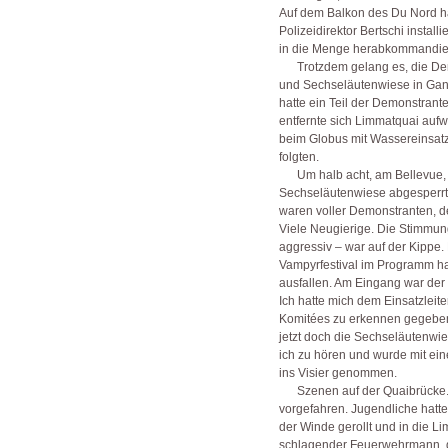
Auf dem Balkon des Du Nord ha
Polizeidirektor Bertschi installi
in die Menge herabkommandier
Trotzdem gelang es, die Dem
und Sechseläutenwiese in Gang
hatte ein Teil der Demonstrant
entfernte sich Limmatquai aufwä
beim Globus mit Wassereinsat
folgten.
Um halb acht, am Bellevue, h
Sechseläutenwiese abgesperrt 
waren voller Demonstranten, d
Viele Neugierige. Die Stimmun
aggressiv – war auf der Kippe.
Vampyrfestival im Programm hat
ausfallen. Am Eingang war der
Ich hatte mich dem Einsatzleite
Komitées zu erkennen gegebe
jetzt doch die Sechseläutenwi
ich zu hören und wurde mit ei
ins Visier genommen.
Szenen auf der Quaibrücke.
vorgefahren. Jugendliche hatt
der Winde gerollt und in die L
schlagender Feuerwehrmann, d