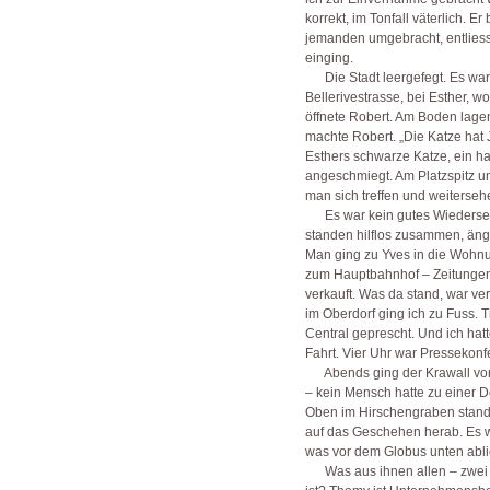
korrekt, im Tonfall väterlich. Er
jemanden umgebracht, entliess 
einging.
Die Stadt leergefegt. Es war
Bellerivestrasse, bei Esther, w
öffnete Robert. Am Boden lagen 
machte Robert. „Die Katze hat
Esthers schwarze Katze, ein h
angeschmiegt. Am Platzspitz u
man sich treffen und weiterseh
Es war kein gutes Wiederseh
standen hilflos zusammen, ängs
Man ging zu Yves in die Wohnu
zum Hauptbahnhof – Zeitungen 
verkauft. Was da stand, war v
im Oberdorf ging ich zu Fuss. 
Central geprescht. Und ich hat
Fahrt. Vier Uhr war Pressekon
Abends ging der Krawall vor
– kein Mensch hatte zu einer D
Oben im Hirschengraben stan
auf das Geschehen herab. Es w
was vor dem Globus unten abli
Was aus ihnen allen – zwei 