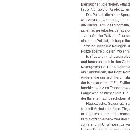
Bierflaschen, die flogen. Pflaste
In der Menge die Parole: Zurü
Die Polizei, die hinter Sperrg
war. Ausfälle, Verhaftungen, 
die Baustelle für das Shopville
italienischer Arbeiter, der a
– verhaftet, im Polizeigriff fort
einzelner Polizist, ich fragte 
– erst ihn, dann die Kollegen, d
Polizeisperre bildeten, wo er m
Ich fragte einmal, zweimal. 
und brachten mich in den Glob
Kellergeschoss. Der Italiener
ein Sandhaufen, der Kopf, Poliz
Andere, die um mich herum stan
der ist es gewesen!“ Ein Zivilb
brachte mich zum Transportwag
Lange war ich nicht allein. Die
der Italiener nachgeschoben, 
Hauptwache. Spiessrutenlaufe
sich mit Verhafteten füllte. Ein,
mit dem ich sprach. Ein Deutsch
kam plötzlich einer – war das 
schreiend, in Unterhose. Es wa
ich zur Einvernahme gebracht w