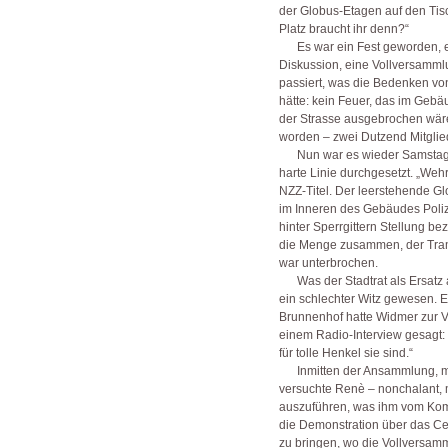
der Globus-Etagen auf den Tisc
Platz braucht ihr denn?“
Es war ein Fest geworden, ei
Diskussion, eine Vollversamml
passiert, was die Bedenken vo
hätte: kein Feuer, das im Gebäu
der Strasse ausgebrochen wär
worden – zwei Dutzend Mitglied
Nun war es wieder Samstag. I
harte Linie durchgesetzt. „Wehr
NZZ-Titel. Der leerstehende G
im Inneren des Gebäudes Polizei
hinter Sperrgittern Stellung be
die Menge zusammen, der Tram
war unterbrochen.
Was der Stadtrat als Ersatz 
ein schlechter Witz gewesen.
Brunnenhof hatte Widmer zur Ve
einem Radio-Interview gesagt: 
für tolle Henkel sie sind.“
Inmitten der Ansammlung, mi
versuchte Renè – nonchalant, mi
auszuführen, was ihm vom Kom
die Demonstration über das Ce
zu bringen, wo die Vollversamml